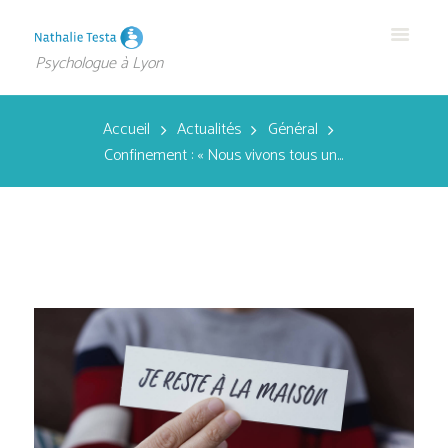
Psychologue à Lyon
Accueil
Actualités
Général
Confinement : « Nous vivons tous un...