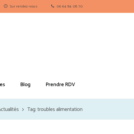
Sur rendez-vous
06 64 84 08 70
es
Blog
Prendre RDV
ctualités
Tag: troubles alimentation