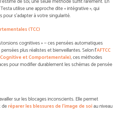
 l’estime de soi, une seule méthode suffit rarement. En
esta utilise une approche dite « intégrative », qui
 pour s’adapter à votre singularité.
ortementales (TCC
)
istorsions cognitives » — ces pensées automatiques
 pensées plus réalistes et bienveillantes. Selon
l’
AFTCC
e Cognitive et Comportementale)
, ces méthodes
icaces pour modifier durablement les schémas de pensée
vailler sur les blocages inconscients. Elle permet
t de
réparer les blessures de l’image de soi
au niveau