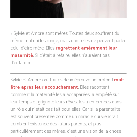
« Sylvie et Ambre sont mères. Toutes deux souffrent du
même mal qui les ronge, mais dont elles ne peuvent parler,
celui d’être mère. Elles
regrettent amèrement leur
maternité
. Si c’était à refaire, elles n’auraient pas
d’enfant. »
Sylvie et Ambre ont toutes deux éprouvé un profond
mal-
être après leur accouchement
. Elles racontent
comment la maternité les a accaparées, a empiété sur
leur temps et grignoté leurs rêves, les a enfermées dans
un rôle qui n’était pas fait pour elles. Car si la parentalité
est souvent présentée comme un miracle qui viendrait
combler l’existence des futurs parents, et plus
particulièrement des mères, c’est une vision de la chose