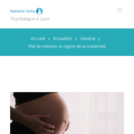
Psychologue à Lyon
Accueil
Actualités
Général
Mal de mère(s), le regret de la maternité