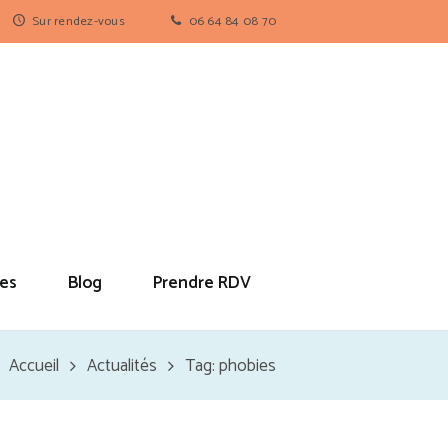
Sur rendez-vous
06 64 84 08 70
es
Blog
Prendre RDV
Accueil
Actualités
Tag: phobies