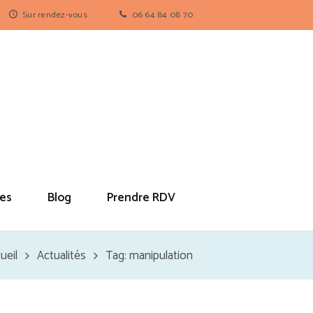
Sur rendez-vous
06 64 84 08 70
es
Blog
Prendre RDV
ueil
Actualités
Tag: manipulation